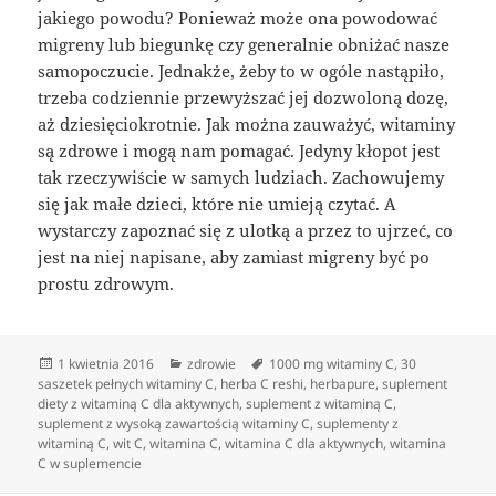
jakiego powodu? Ponieważ może ona powodować
migreny lub biegunkę czy generalnie obniżać nasze
samopoczucie. Jednakże, żeby to w ogóle nastąpiło,
trzeba codziennie przewyższać jej dozwoloną dozę,
aż dziesięciokrotnie. Jak można zauważyć, witaminy
są zdrowe i mogą nam pomagać. Jedyny kłopot jest
tak rzeczywiście w samych ludziach. Zachowujemy
się jak małe dzieci, które nie umieją czytać. A
wystarczy zapoznać się z ulotką a przez to ujrzeć, co
jest na niej napisane, aby zamiast migreny być po
prostu zdrowym.
Data
Kategorie
Tagi
1 kwietnia 2016
zdrowie
1000 mg witaminy C
,
30
publikacji
saszetek pełnych witaminy C
,
herba C reshi
,
herbapure
,
suplement
diety z witaminą C dla aktywnych
,
suplement z witaminą C
,
suplement z wysoką zawartością witaminy C
,
suplementy z
witaminą C
,
wit C
,
witamina C
,
witamina C dla aktywnych
,
witamina
C w suplemencie