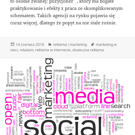
to osobie zwanej: pozycjoner , który ma bogate
praktykowanie i efekty z praca ze skomplikowanym
schematem. Takich agencji na rynku pojawia się
coraz więcej, dlatego że popyt na nie stale rośnie.
Data
Kategorie
Tagi
14 czerwca 2018
reklama i marketing
marketing w
publikacji
sieci
,
rekalam
,
reklama w internecie
,
skuteczna reklama