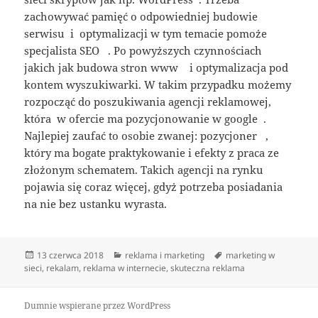
zachowywać pamięć o odpowiedniej budowie
serwisu i optymalizacji w tym temacie pomoże
specjalista SEO . Po powyższych czynnościach
jakich jak budowa stron www i optymalizacja pod
kontem wyszukiwarki. W takim przypadku możemy
rozpocząć do poszukiwania agencji reklamowej,
która w ofercie ma pozycjonowanie w google .
Najlepiej zaufać to osobie zwanej: pozycjoner ,
który ma bogate praktykowanie i efekty z praca ze
złożonym schematem. Takich agencji na rynku
pojawia się coraz więcej, gdyż potrzeba posiadania
na nie bez ustanku wyrasta.
Data
Kategorie
Tagi
13 czerwca 2018
reklama i marketing
marketing w
publikacji
sieci
,
rekalam
,
reklama w internecie
,
skuteczna reklama
Dumnie wspierane przez WordPress