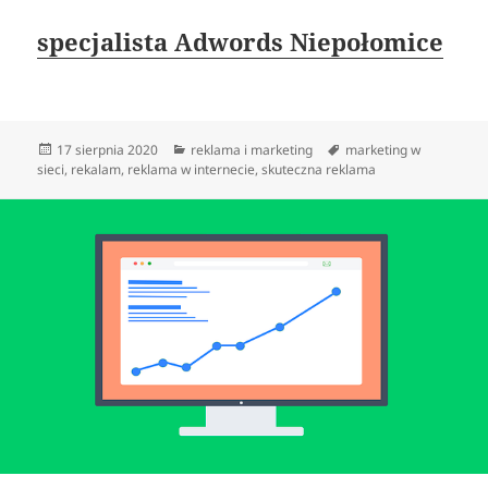
specjalista Adwords Niepołomice
Data
Kategorie
Tagi
17 sierpnia 2020
reklama i marketing
marketing w
publikacji
sieci
,
rekalam
,
reklama w internecie
,
skuteczna reklama