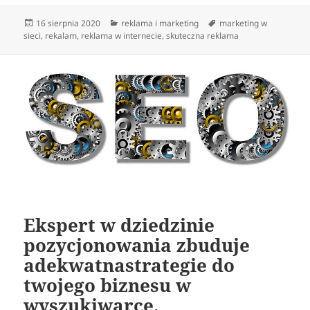
Data
Kategorie
Tagi
16 sierpnia 2020
reklama i marketing
marketing w
publikacji
sieci
,
rekalam
,
reklama w internecie
,
skuteczna reklama
Ekspert w dziedzinie
pozycjonowania zbuduje
adekwatnastrategie do
twojego biznesu w
wyszukiwarce.