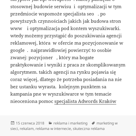
stosownej budowie serwisu i optymalizacji w tym
przedmiocie wspomoże specjalista seo . po
powyższych czynnościach jakich jak budowa stron
www i optymalizacja pod kontem wyszukiwarki.
wtedy możemy przystąpić do poszukiwania agencji
reklamowej, która w ofercie ma pozycjonowanie w
google . najprawidłowiej powierzyć to osobie
zwanej: pozycjoner , który ma bogate
praktykowanie i wyniki z praca ze skomplikowanym
algorytmem. takich agencji na rynku pojawia się
coraz więcej, dlatego że potrzeba posiadania na nie
bez ustanku wyrasta. kolejnym punktem sa
kampania pne w wyszukiwarce w tym temacie
nieoceniona pomoc
specjalista Adwords Kraków
Data
Kategorie
Tagi
15 czerwca 2018
reklama i marketing
marketing w
publikacji
sieci
,
rekalam
,
reklama w internecie
,
skuteczna reklama