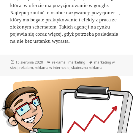
która w ofercie ma pozycjonowanie w google.
Najlepiej zaufać to osobie nazywanej: pozycjoner ,
który ma bogate praktykowanie i efekty z praca ze
złożonym schematem. Takich agencji na rynku
pojawia się coraz więcej, gdyż potrzeba posiadania
na nie bez ustanku wyrasta.
Data
Kategorie
Tagi
15 sierpnia 2020
reklama i marketing
marketing w
publikacji
sieci
,
rekalam
,
reklama w internecie
,
skuteczna reklama