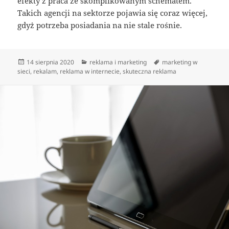
efekty z praca ze skomplikowanym schematem.
Takich agencji na sektorze pojawia się coraz więcej,
gdyż potrzeba posiadania na nie stale rośnie.
Data
Kategorie
Tagi
14 sierpnia 2020
reklama i marketing
marketing w
publikacji
sieci
,
rekalam
,
reklama w internecie
,
skuteczna reklama