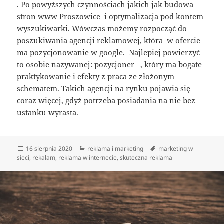
. Po powyższych czynnościach jakich jak budowa
stron www Proszowice i optymalizacja pod kontem
wyszukiwarki. Wówczas możemy rozpocząć do
poszukiwania agencji reklamowej, która w ofercie
ma pozycjonowanie w google. Najlepiej powierzyć
to osobie nazywanej: pozycjoner , który ma bogate
praktykowanie i efekty z praca ze złożonym
schematem. Takich agencji na rynku pojawia się
coraz więcej, gdyż potrzeba posiadania na nie bez
ustanku wyrasta.
Data
Kategorie
Tagi
16 sierpnia 2020
reklama i marketing
marketing w
publikacji
sieci
,
rekalam
,
reklama w internecie
,
skuteczna reklama